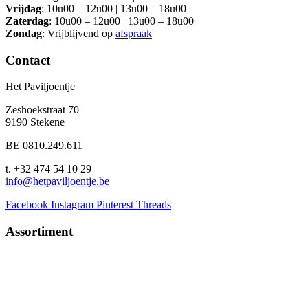
Vrijdag
: 10u00 – 12u00 | 13u00 – 18u00
Zaterdag
: 10u00 – 12u00 | 13u00 – 18u00
Zondag
: Vrijblijvend op
afspraak
Contact
Het Paviljoentje
Zeshoekstraat 70
9190 Stekene
BE 0810.249.611
t. +32 474 54 10 29
info@hetpaviljoentje.be
Facebook
Instagram
Pinterest
Threads
Assortiment
Vlam-Design
Sunparadise
Scapa home indoor furniture,textiles and decoration
Design tuinmeubelen