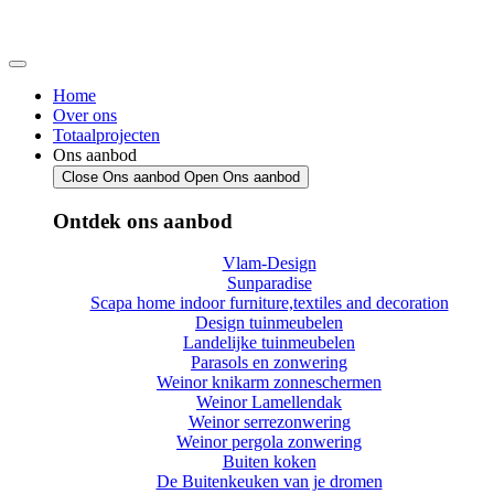
Spring
naar
de
inhoud
Home
Over ons
Totaalprojecten
Ons aanbod
Close Ons aanbod
Open Ons aanbod
Ontdek ons aanbod
Vlam-Design
Sunparadise
Scapa home indoor furniture,textiles and decoration
Design tuinmeubelen
Landelijke tuinmeubelen
Parasols en zonwering
Weinor knikarm zonneschermen
Weinor Lamellendak
Weinor serrezonwering
Weinor pergola zonwering
Buiten koken
De Buitenkeuken van je dromen