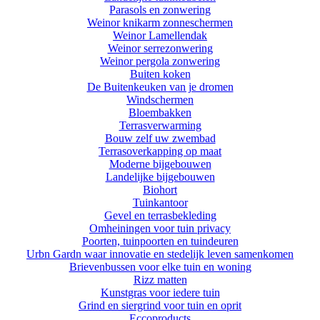
Parasols en zonwering
Weinor knikarm zonneschermen
Weinor Lamellendak
Weinor serrezonwering
Weinor pergola zonwering
Buiten koken
De Buitenkeuken van je dromen
Windschermen
Bloembakken
Terrasverwarming
Bouw zelf uw zwembad
Terrasoverkapping op maat
Moderne bijgebouwen
Landelijke bijgebouwen
Biohort
Tuinkantoor
Gevel en terrasbekleding
Omheiningen voor tuin privacy
Poorten, tuinpoorten en tuindeuren
Urbn Gardn waar innovatie en stedelijk leven samenkomen
Brievenbussen voor elke tuin en woning
Rizz matten
Kunstgras voor iedere tuin
Grind en siergrind voor tuin en oprit
Eccoproducts