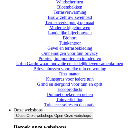
Windschermen
Bloembakken
Terrasverwarming
Bouw zelf uw zwembad
Terrasoverkapping op maat
Moderne bijgebouwen
Landelijke bijgebouwen
Biohort
Tuinkantoor
Gevel en terrasbekleding
Omheiningen voor tuin privacy
Poorten, tuinpoorten en tuindeuren
Urbn Gardn waar innovatie en stedelijk leven samenkomen
Brievenbussen voor elke tuin en woning
Rizz matten
Kunstgras voor iedere tuin
Grind en siergrind voor tuin en oprit
Eccoproducts
Duranet doeken en netten
Tuinverlichting
Tuinaccessoires en decoratie
Onze webshops
Close Onze webshops
Open Onze webshops
Bezoek onze webshops