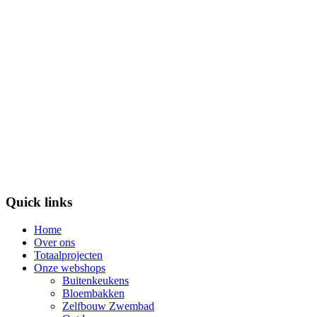
Omheiningen voor tuin privacy
Poorten, tuinpoorten en tuindeuren
Urbn Gardn waar innovatie en stedelijk leven samenkomen
Brievenbussen voor elke tuin en woning
Rizz matten
Kunstgras voor iedere tuin
Grind en siergrind voor tuin en oprit
Eccoproducts
Duranet doeken en netten
Tuinverlichting
Tuinaccessoires en decoratie
Quick links
Home
Over ons
Totaalprojecten
Onze webshops
Buitenkeukens
Bloembakken
Zelfbouw Zwembad