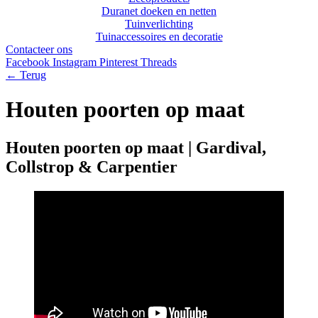
Duranet doeken en netten
Tuinverlichting
Tuinaccessoires en decoratie
Contacteer ons
Facebook
Instagram
Pinterest
Threads
← Terug
Houten poorten op maat
Houten poorten op maat | Gardival,
Collstrop & Carpentier