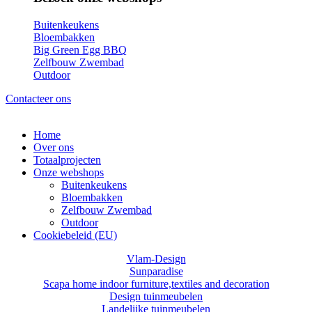
Buitenkeukens
Bloembakken
Big Green Egg BBQ
Zelfbouw Zwembad
Outdoor
Contacteer ons
Home
Over ons
Totaalprojecten
Onze webshops
Buitenkeukens
Bloembakken
Zelfbouw Zwembad
Outdoor
Cookiebeleid (EU)
Vlam-Design
Sunparadise
Scapa home indoor furniture,textiles and decoration
Design tuinmeubelen
Landelijke tuinmeubelen